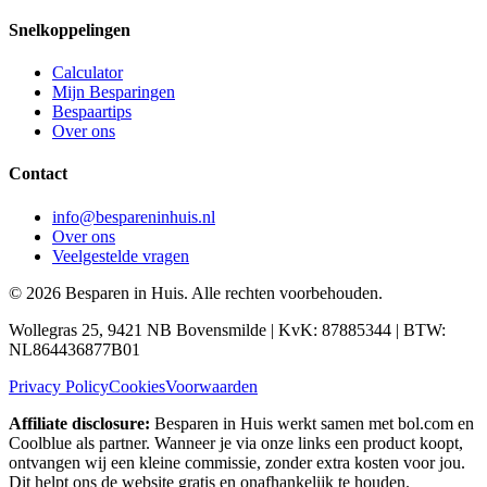
Snelkoppelingen
Calculator
Mijn Besparingen
Bespaartips
Over ons
Contact
info@bespareninhuis.nl
Over ons
Veelgestelde vragen
©
2026
Besparen in Huis. Alle rechten voorbehouden.
Wollegras 25, 9421 NB Bovensmilde | KvK: 87885344 | BTW:
NL864436877B01
Privacy Policy
Cookies
Voorwaarden
Affiliate disclosure:
Besparen in Huis werkt samen met bol.com en
Coolblue als partner. Wanneer je via onze links een product koopt,
ontvangen wij een kleine commissie, zonder extra kosten voor jou.
Dit helpt ons de website gratis en onafhankelijk te houden.