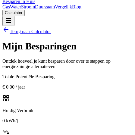
Besparen in Huis
Gas
Water
Stroom
Duurzaam
Vergelijk
Blog
Calculator
Terug naar Calculator
Mijn Besparingen
Ontdek hoeveel je kunt besparen door over te stappen op
energiezuinige alternatieven.
Totale Potentiële Besparing
€
0,00
/ jaar
Huidig Verbruik
0
kWh/j