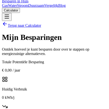
Besparen in Huis
Gas
Water
Stroom
Duurzaam
Vergelijk
Blog
Calculator
Terug naar Calculator
Mijn Besparingen
Ontdek hoeveel je kunt besparen door over te stappen op
energiezuinige alternatieven.
Totale Potentiële Besparing
€
0,00
/ jaar
Huidig Verbruik
0
kWh/j