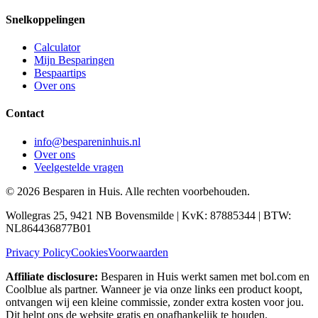
Snelkoppelingen
Calculator
Mijn Besparingen
Bespaartips
Over ons
Contact
info@bespareninhuis.nl
Over ons
Veelgestelde vragen
©
2026
Besparen in Huis. Alle rechten voorbehouden.
Wollegras 25, 9421 NB Bovensmilde | KvK: 87885344 | BTW:
NL864436877B01
Privacy Policy
Cookies
Voorwaarden
Affiliate disclosure:
Besparen in Huis werkt samen met bol.com en
Coolblue als partner. Wanneer je via onze links een product koopt,
ontvangen wij een kleine commissie, zonder extra kosten voor jou.
Dit helpt ons de website gratis en onafhankelijk te houden.