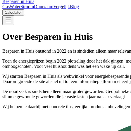
Besparen in Huis
Gas
Water
Stroom
Duurzaam
Vergelijk
Blog
Calculator
Over
Besparen in Huis
Besparen in Huis ontstond in 2022 en is sindsdien alleen maar releva
Toen de energieprijzen begin 2022 plotseling door het dak gingen, me
omhoogschoten. Voor veel huishoudens was het een wake-up call.
Wij startten Besparen in Huis als webwinkel voor energiebesparende p
Daarom groeide de site al snel uit tot een informatieplatform met eerli
De noodzaak is sindsdien alleen maar groter geworden. Geopolitieke s
slimme gewoonte geworden die je vaste lasten jaar na jaar verlaagt.
Wij helpen je daarbij met concrete tips, eerlijke productaanbevelingen