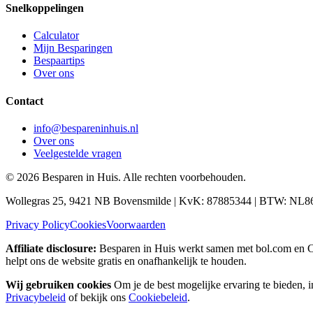
Snelkoppelingen
Calculator
Mijn Besparingen
Bespaartips
Over ons
Contact
info@bespareninhuis.nl
Over ons
Veelgestelde vragen
©
2026
Besparen in Huis. Alle rechten voorbehouden.
Wollegras 25, 9421 NB Bovensmilde | KvK: 87885344 | BTW: NL
Privacy Policy
Cookies
Voorwaarden
Affiliate disclosure:
Besparen in Huis werkt samen met bol.com en Coo
helpt ons de website gratis en onafhankelijk te houden.
Wij gebruiken cookies
Om je de best mogelijke ervaring te bieden, 
Privacybeleid
of bekijk ons
Cookiebeleid
.